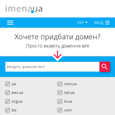
ВХІД
УКР
Хочете придбати домен?
Просто вкажіть доменне ім'я
.ua
.com.ua
.kiev.ua
.net.ua
.org.ua
.in.ua
.biz
.com